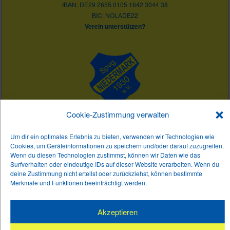
IBAN: DE29 2655 0105 1642 3044 38
BIC: NOLADE22
Verein unterstützen?
Cookie-Zustimmung verwalten
Natruper Str. 55A
49170 Hagen a.T.W.
Um dir ein optimales Erlebnis zu bieten, verwenden wir Technologien wie
Tel.: 05405 / 8959482
Cookies, um Geräteinformationen zu speichern und/oder darauf zuzugreifen.
E-Mail: info@spvg-niedermark.de
Wenn du diesen Technologien zustimmst, können wir Daten wie das
Surfverhalten oder eindeutige IDs auf dieser Website verarbeiten. Wenn du
deine Zustimmung nicht erteilst oder zurückziehst, können bestimmte
Merkmale und Funktionen beeinträchtigt werden.
Spielvereinigung Niedermark e.V. 1930
aktiv – flexibel – erfolgreich
Akzeptieren