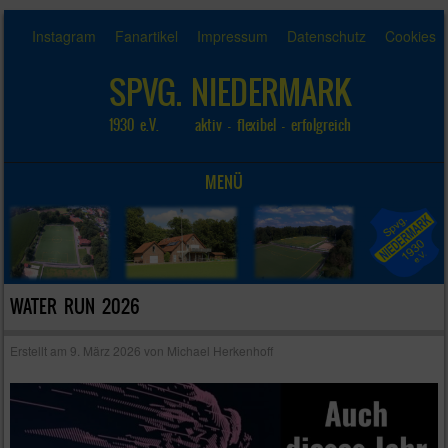
Instagram
Fanartikel
Impressum
Datenschutz
Cookies
SPVG. NIEDERMARK
1930 e.V. aktiv – flexibel – erfolgreich
MENÜ
SKIP TO CONTENT
WATER RUN 2026
Erstellt am
9. März 2026
von
Michael Herkenhoff