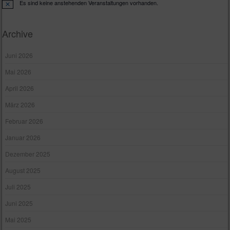
Es sind keine anstehenden Veranstaltungen vorhanden.
H
i
n
w
Archive
e
i
s
Juni 2026
Mai 2026
April 2026
März 2026
Februar 2026
Januar 2026
Dezember 2025
August 2025
Juli 2025
Juni 2025
Mai 2025