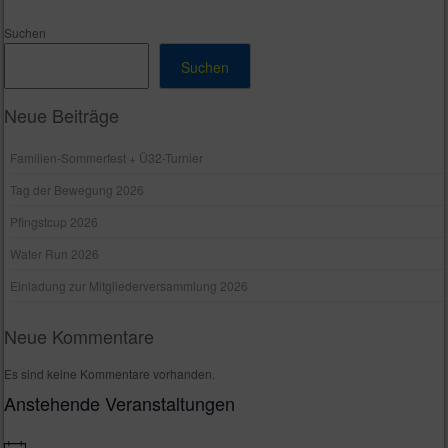
Post navigation
Suchen
Suchen
Neue Beiträge
Familien-Sommerfest + Ü32-Turnier
Tag der Bewegung 2026
Pfingstcup 2026
Water Run 2026
Einladung zur Mitgliederversammlung 2026
Neue Kommentare
Es sind keine Kommentare vorhanden.
Anstehende Veranstaltungen