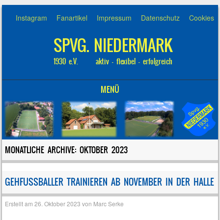
Instagram
Fanartikel
Impressum
Datenschutz
Cookies
SPVG. NIEDERMARK
1930 e.V. aktiv – flexibel – erfolgreich
MENÜ
SKIP TO CONTENT
MONATLICHE ARCHIVE:
OKTOBER 2023
GEHFUSSBALLER TRAINIEREN AB NOVEMBER IN DER HALLE
Erstellt am
26. Oktober 2023
von
Marc Serke