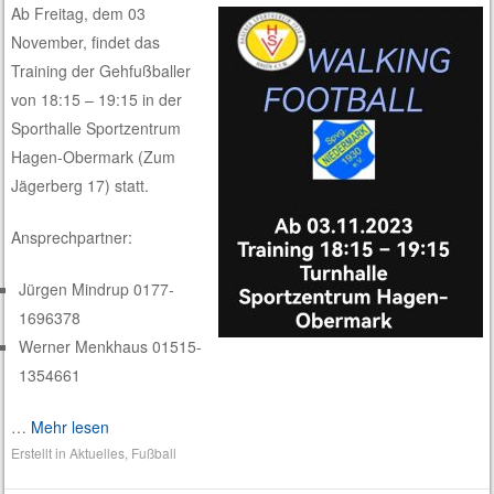
Ab Freitag, dem 03
November, findet das
Training der Gehfußballer
von 18:15 – 19:15 in der
Sporthalle Sportzentrum
Hagen-Obermark (Zum
Jägerberg 17) statt.
Ansprechpartner:
Jürgen Mindrup 0177-
1696378
Werner Menkhaus 01515-
1354661
…
Mehr lesen
Erstellt in
Aktuelles
,
Fußball