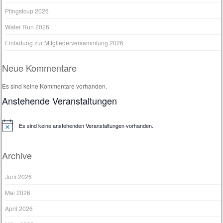
Pfingstcup 2026
Water Run 2026
Einladung zur Mitgliederversammlung 2026
Neue Kommentare
Es sind keine Kommentare vorhanden.
Anstehende Veranstaltungen
Es sind keine anstehenden Veranstaltungen vorhanden.
H
i
n
w
Archive
e
i
s
Juni 2026
Mai 2026
April 2026