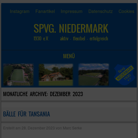
Instagram
Fanartikel
Impressum
Datenschutz
Cookies
SPVG. NIEDERMARK
1930 e.V. aktiv – flexibel – erfolgreich
MENÜ
SKIP TO CONTENT
MONATLICHE ARCHIVE:
DEZEMBER 2023
BÄLLE FÜR TANSANIA
Erstellt am
28. Dezember 2023
von
Marc Serke