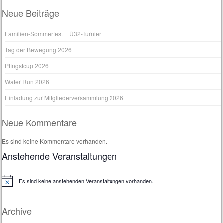
Neue Beiträge
Familien-Sommerfest + Ü32-Turnier
Tag der Bewegung 2026
Pfingstcup 2026
Water Run 2026
Einladung zur Mitgliederversammlung 2026
Neue Kommentare
Es sind keine Kommentare vorhanden.
Anstehende Veranstaltungen
Es sind keine anstehenden Veranstaltungen vorhanden.
H
i
n
w
Archive
e
i