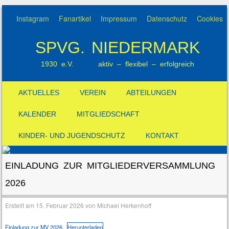
Instagram
Fanartikel
Impressum
Datenschutz
Cookies
SPVG. NIEDERMARK
1930 e.V. aktiv – flexibel – erfolgreich
SKIP TO CONTENT
AKTUELLES
VEREIN
ABTEILUNGEN
MENÜ
KALENDER
MITGLIEDSCHAFT
KINDER- UND JUGENDSCHUTZ
KONTAKT
EINLADUNG ZUR MITGLIEDERVERSAMMLUNG
2026
Erstellt am
15. Februar 2026
von
Michael Herkenhoff
Einladung zur MV 2026
Herunterladen