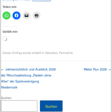
Teilen mit:
Gefällt mir:
Wird
geladen …
Dieser Eintrag wurde erstellt in
Aktuelles
.
Permalink
.
←
Jahresrückblick und Ausblick 2026
Water Run 2026
→
der Rikschaabteilung „Radeln ohne
Post navigation
Alter“ der Spielvereinigung
Niedermark
Suchen
Suchen